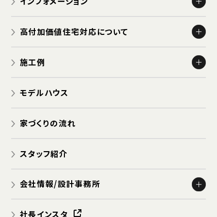
インフォメーション
島野の自由設計例をご紹介
お知らせ
高付加価値住宅対応について
イベント
ゼロエネルギー・ハウス
OB HOUSE ツアー
施工例
認定住宅：長期優良住宅
建築中 HOUSE ツアー
新築 一般住宅
認定住宅：低炭素住宅
モデルハウス
新築 商業用店舗・病院・施設
リフォーム
家づくりの流れ
スタッフ紹介
会社情報/設計事務所
会社概要
社長インスタ