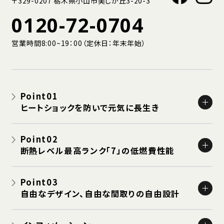
〒329-0207 栃木県小山市美しが丘3-20-3
0120-72-0704
営業時間8:00~19：00（定休日：年末年始）
Point01
ヒートショックを防いで元気に長生き
栃木県の冬は脳卒中・心臓病による死亡が増える
Point02
栃木県の冬は寒く長い!!
断熱レベル最高ランク「7」の低燃費性能
高断熱・高機密な家でヒートショックを防ごう
高断熱性能
Point03
高気密サッシ
自由なデザイン、自由な間取りの自由設計
24時間換気システム
島野の家はすべて設計士と決める自由設計