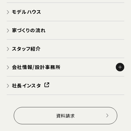
新築 一般住宅
認定住宅：低炭素住宅
モデルハウス
新築 商業用店舗・病院・施設
リフォーム
家づくりの流れ
スタッフ紹介
会社情報/設計事務所
会社概要
社長インスタ
アクセス
社長挨拶
採用情報
資料請求
個人情報保護方針
免責事項