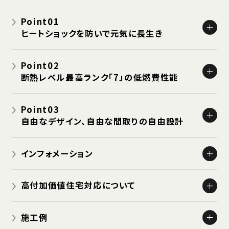
Point01
ヒートショックを防いで元気に長生き
栃木県の冬は脳卒中・心臓病による死亡が増える
Point02
栃木県の冬は寒く長い!!
断熱レベル最高ランク「7」の低燃費性能
高断熱・高機密な家でヒートショックを防ごう
高断熱性能
Point03
高気密サッシ
自由なデザイン、自由な間取りの自由設計
24時間換気システム
島野の家はすべて設計士と決める自由設計
インフォメーション
島野の自由設計例をご紹介
お知らせ
高付加価値住宅対応について
イベント
ゼロエネルギー・ハウス
OB HOUSE ツアー
施工例
認定住宅：長期優良住宅
建築中 HOUSE ツアー