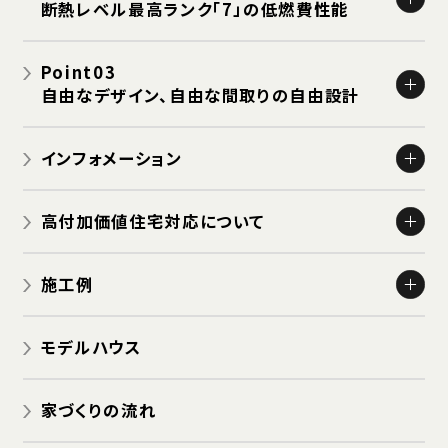
断熱レベル最高ランク「7」の低燃費性能
高断熱・高機密な家でヒートショックを防ごう
高断熱性能
Point03
高気密サッシ
自由なデザイン、自由な間取りの自由設計
24時間換気システム
島野の家はすべて設計士と決める自由設計
インフォメーション
島野の自由設計例をご紹介
お知らせ
高付加価値住宅対応について
イベント
ゼロエネルギー・ハウス
OB HOUSE ツアー
施工例
認定住宅：長期優良住宅
建築中 HOUSE ツアー
新築 一般住宅
認定住宅：低炭素住宅
モデルハウス
新築 商業用店舗・病院・施設
リフォーム
家づくりの流れ